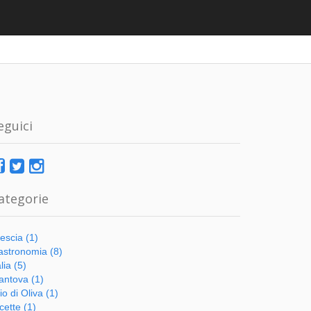
eguici
ategorie
escia (1)
stronomia (8)
alia (5)
ntova (1)
io di Oliva (1)
cette (1)