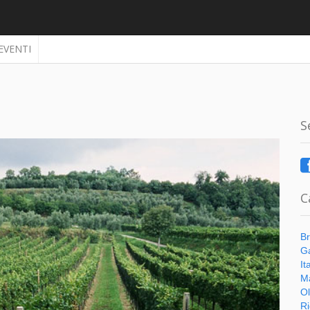
EVENTI
S
C
Br
Ga
It
Ma
Ol
Ri