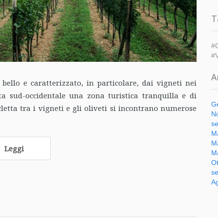
T
#C
#V
A
ello e caratterizzato, in particolare, dai vigneti nei
ta sud-occidentale una zona turistica tranquilla e di
Ge
cletta tra i vigneti e gli oliveti si incontrano numerose
N
se
Ma
Ma
Leggi
Ma
Ot
se
Ag